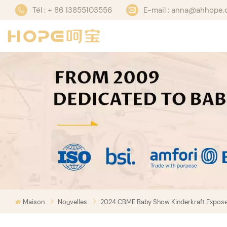
Tél : + 86 13855103556
E-mail : anna@ahhope
Maison
Nouvelles
2024 CBME Baby Show Kinderkraft Expose