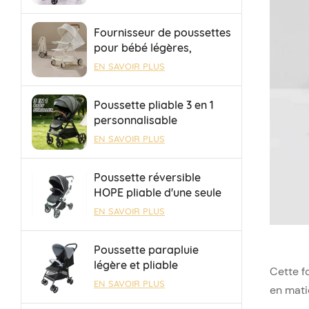
camping pliable et
portable, idéale pour le
Fournisseur de poussettes
remorquage.
pour bébé légères,
pliables et adaptées aux
EN SAVOIR PLUS
voyages en avion et en
train à grande vitesse.
Poussette pliable 3 en 1
personnalisable
OEM/ODM avec siège
EN SAVOIR PLUS
réversible et dossier
réglable
Poussette réversible
HOPE pliable d'une seule
main, sûre et durable,
EN SAVOIR PLUS
avec barre à bagages
pour les sorties
Poussette parapluie
légère et pliable
Cette f
OEM/ODM avec frein à
EN SAVOIR PLUS
en mati
une touche pour bébé de