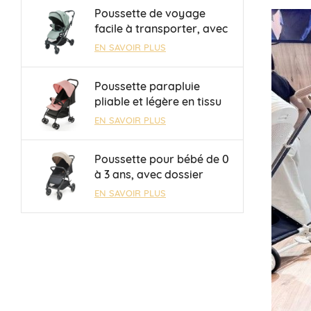
0 à 36 mois
Poussette de voyage
facile à transporter, avec
barre de sécurité et
EN SAVOIR PLUS
guidon réversible, pour
enfants de 0 à 3 ans,
Poussette parapluie
OEM/ODM, vente en gros
pliable et légère en tissu
Oxford 300D avec frein à
EN SAVOIR PLUS
une touche
Poussette pour bébé de 0
à 3 ans, avec dossier
réglable mécaniquement
EN SAVOIR PLUS
à 3 positions, en vente
directe d'usine