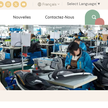
Select Language
▼
Français
Nouvelles
Contactez-Nous
English
français
italiano
español
português