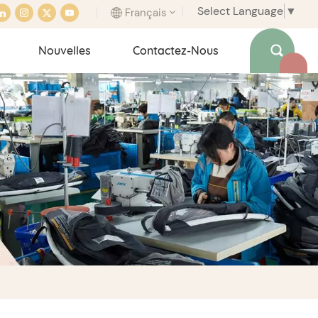
Select Language
▼
Français
Nouvelles
Contactez-Nous
English
français
italiano
español
português