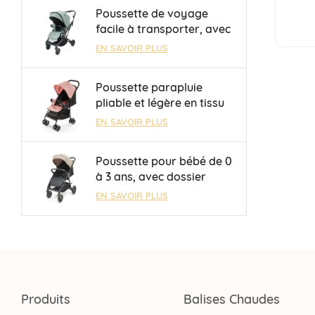
0 à 36 mois
Poussette de voyage
facile à transporter, avec
barre de sécurité et
EN SAVOIR PLUS
guidon réversible, pour
enfants de 0 à 3 ans,
Poussette parapluie
OEM/ODM, vente en gros
pliable et légère en tissu
Oxford 300D avec frein à
EN SAVOIR PLUS
une touche
Poussette pour bébé de 0
à 3 ans, avec dossier
réglable mécaniquement
EN SAVOIR PLUS
à 3 positions, en vente
directe d'usine
Produits
Balises Chaudes