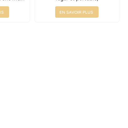
s de 0 à 3
fonctionnement pratique, vente
directe d'usine de poussettes
US
EN SAVOIR PLUS
pour bébé