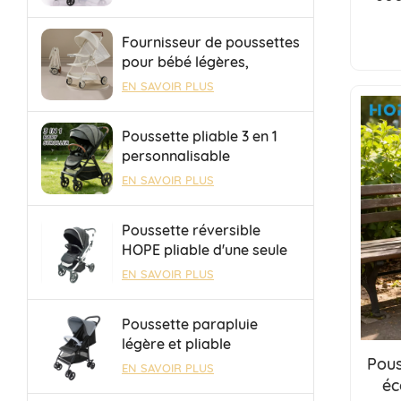
camping pliable et
touch
portable, idéale pour le
Fournisseur de poussettes
remorquage.
pour bébé légères,
pliables et adaptées aux
EN SAVOIR PLUS
voyages en avion et en
train à grande vitesse.
Poussette pliable 3 en 1
personnalisable
OEM/ODM avec siège
EN SAVOIR PLUS
réversible et dossier
réglable
Poussette réversible
HOPE pliable d'une seule
main, sûre et durable,
EN SAVOIR PLUS
avec barre à bagages
pour les sorties
Poussette parapluie
légère et pliable
Pous
OEM/ODM avec frein à
EN SAVOIR PLUS
une touche pour bébé de
éc