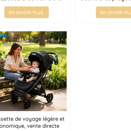
e, pour les 0 à 3 ans, vente
adaptée aux enfant
en gros
ans
EN SAVOIR PLUS
EN SAVOIR PL
sette de voyage légère et
onomique, vente directe