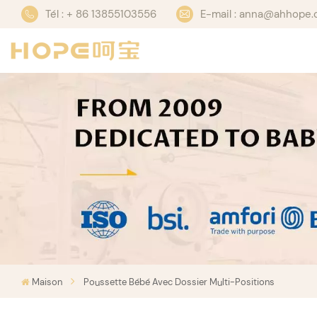
Tél : + 86 13855103556
E-mail : anna@ahhope
Maison
Poussette Bébé Avec Dossier Multi-Positions