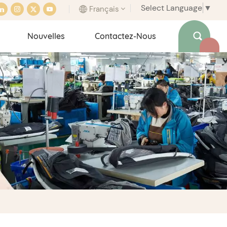
Select Language
▼
Français
Nouvelles
Contactez-Nous
English
français
italiano
español
português