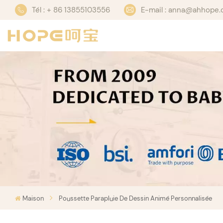
Tél : + 86 13855103556
E-mail : anna@ahhope
Maison
Poussette Parapluie De Dessin Animé Personnalisée