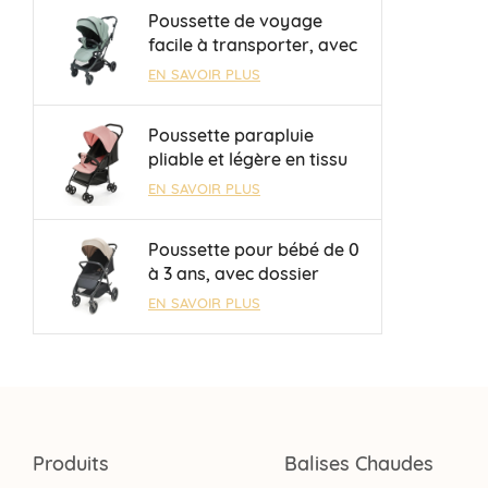
0 à 36 mois
Poussette de voyage
facile à transporter, avec
barre de sécurité et
EN SAVOIR PLUS
guidon réversible, pour
enfants de 0 à 3 ans,
Poussette parapluie
OEM/ODM, vente en gros
pliable et légère en tissu
Oxford 300D avec frein à
EN SAVOIR PLUS
une touche
Poussette pour bébé de 0
à 3 ans, avec dossier
réglable mécaniquement
EN SAVOIR PLUS
à 3 positions, en vente
directe d'usine
Produits
Balises Chaudes