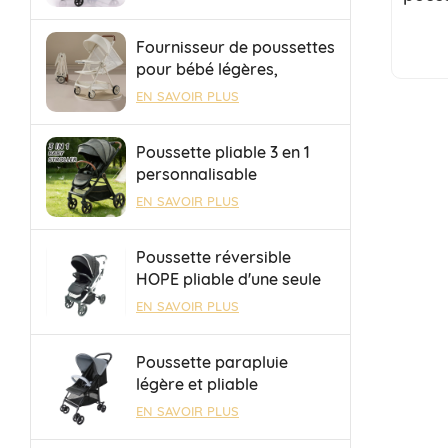
camping pliable et
po
portable, idéale pour le
Fournisseur de poussettes
remorquage.
pour bébé légères,
pliables et adaptées aux
EN SAVOIR PLUS
voyages en avion et en
train à grande vitesse.
Poussette pliable 3 en 1
personnalisable
OEM/ODM avec siège
EN SAVOIR PLUS
réversible et dossier
réglable
Poussette réversible
HOPE pliable d'une seule
main, sûre et durable,
EN SAVOIR PLUS
avec barre à bagages
pour les sorties
Poussette parapluie
légère et pliable
OEM/ODM avec frein à
EN SAVOIR PLUS
une touche pour bébé de