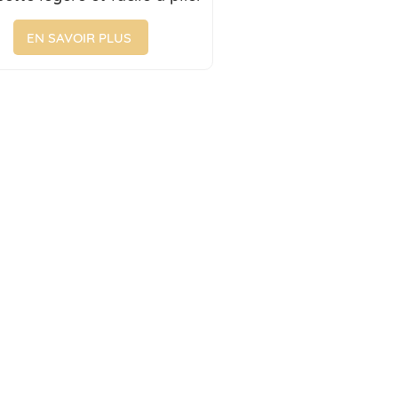
ur bébés de 6 à 36 mois,
vente du fabricant
EN SAVOIR PLUS